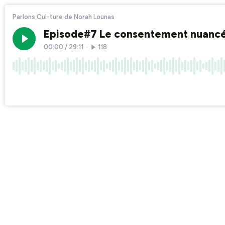
Parlons Cul-ture de Norah Lounas
Episode#7 Le consentement nuanc
00:00
/
29:11
•
118
×1