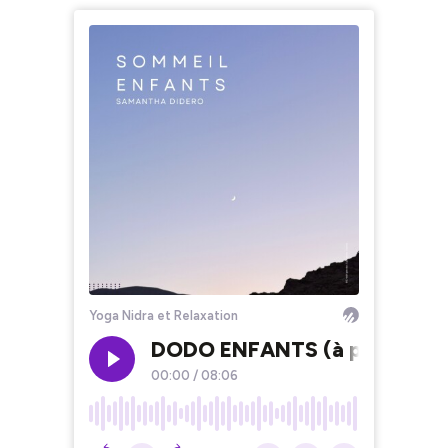
Yoga Nidra et Relaxation
DODO ENFANTS (à partir de 4 
00:00
/
08:06