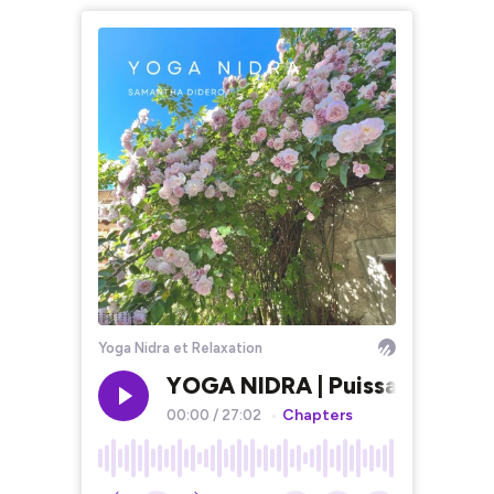
Yoga Nidra et Relaxation
YOGA NIDRA | Puissance de l'
Chapters
00:00
/
27:02
•