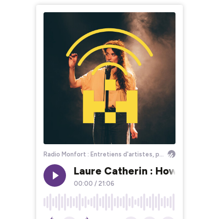
Radio Monfort : Entretiens d'artistes, par Louisa Léo
Laure Catherin : Howl 2122 &
00:00
/
21:06