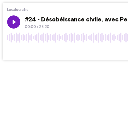
Localocratie
#24 - Désobéissance civile, avec Pe
00:00
/
25:20
×1