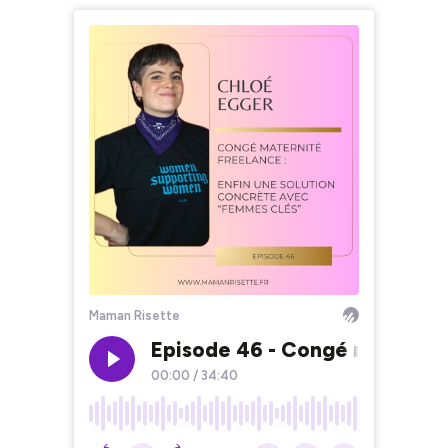
Maman Risette
Episode 46 - Congé maternité
00:00
/
34:40