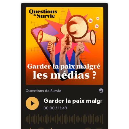
Questions de Survie
Garder la paix malgré les mé
00:00
/
13:49