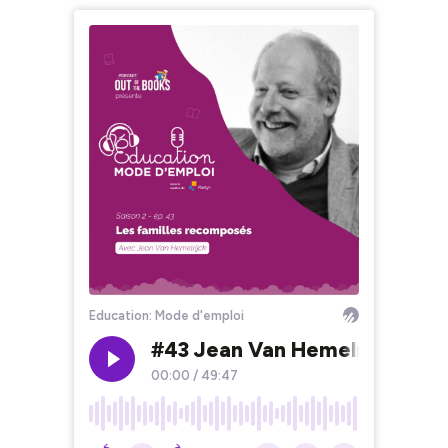
Education: Mode d'emploi
#43 Jean Van Hemelrijck : Le
00:00
/
49:47