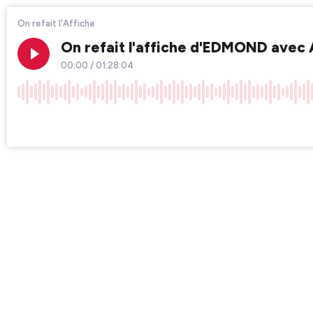
On refait l'Affiche
On refait l'affiche d'EDMOND avec 
00:00
/
01:28:04
×1