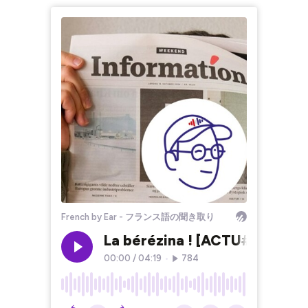
French by Ear - フランス語の聞き取り
La bérézina ! [ACTU#24]
00:00
/
04:19
•
784