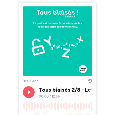
BnauCast
Tous biaisés 2/8 - Les générat
00:00
/
12:55