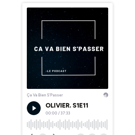
Ça Va Bien S'Passer
OLIVIER. S1E11
00:00
/
37:33