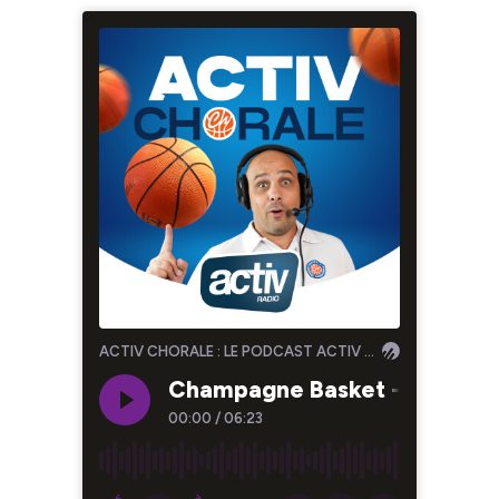
ACTIV CHORALE : LE PODCAST ACTIV DE LA CHORALE DE ROANNE
Champagne Basket - Chorale (
00:00
/
06:23