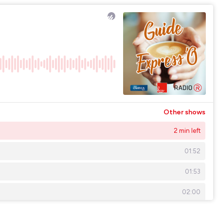
Other shows
2 min left
01:52
01:53
02:00
01:41