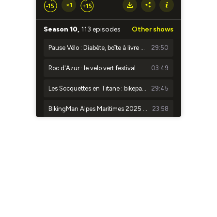
×1
Season 10,
113 episodes
Other shows
Pause Vélo : Diabète, boîte à livre &amp; science-fiction
29:50
Roc d'Azur : le velo vert festival
03:49
Les Socquettes en Titane : bikepacking, utopie & peinture de cadre — du Maroc aux ateliers bruxellois
29:45
BikingMan Alpes Maritimes 2025 : plongée au coeur des émotions
23:58
BikingMan Corsica 2025
17:13
Adrien Leroux : BikingMan Sri Lanka 2024
29:52
Pause vélo - Saison 7
29:57
TDF2024 étape 8 : Saumur-En-Auxois - Colombey-Les-Deux-Églises
05:44:08
BikingMan Origine Sri Lanka - Les interviews
40:38