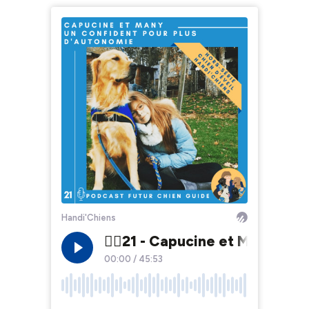
Handi'Chiens
🐕‍🦺21 - Capucine et Many - 
00:00
/
45:53