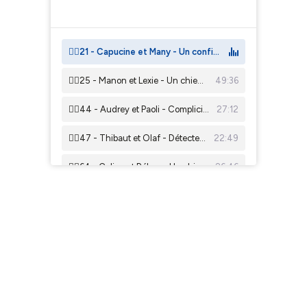
×1
🐕‍🦺21 - Capucine et Many - Un confident pour plus d’autonomie
🐕‍🦺25 - Manon et Lexie - Un chien pour fluidifier le quotidien
49:36
🐕‍🦺44 - Audrey et Paoli - Complicité naissante pour quotidien fluide
27:12
🐕‍🦺47 - Thibaut et Olaf - Détecter les crises d'épilepsie, mais pas que !
22:49
🐕‍🦺64 - Coline et Rébus - Un chien pour aller encore plus loin
26:46