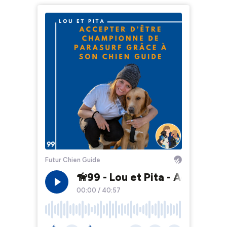
Futur Chien Guide
🦮99 - Lou et Pita - Accepter
00:00
/
40:57