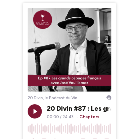
20 Divin, le Podcast du Vin
20 Divin #87 : Les grands cé
Chapters
00:00
/
24:43
•