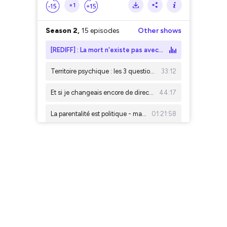
×1
Season 2,
15 episodes
Other shows
[REDIFF] : La mort n'existe pas avec Stéphane Allix
Territoire psychique : les 3 questions à se poser pour mieux accompagner
33:12
Et si je changeais encore de direction dans 6 mois ?
44:17
La parentalité est politique - mais on te fait croire que c’est une affaire privée
01:21:58
Je suis (sur)sollicitée entre deux séances
35:34
Mon premier trimestre de grossesse en tant qu’indépendante
01:00:07
Ce que tu crois savoir détermine tout ton accompagnement
01:12:03
Le Sauveur empêche le changement
53:34
Créer du contenu en 2026 : beaucoup de bruit, peu de profondeur
32:17