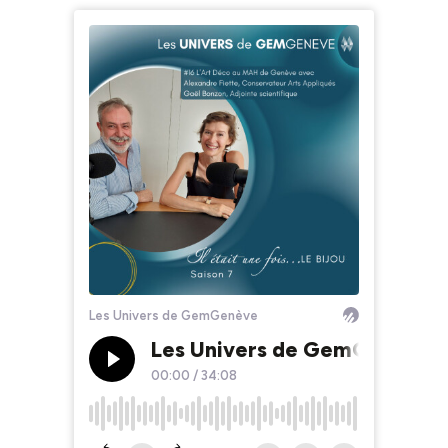
Les Univers de GemGenève
Les Univers de GemGenève #1
00:00
/
34:08