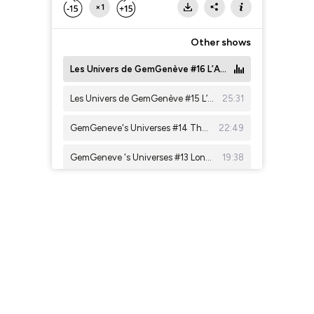
×1
Other shows
Les Univers de GemGenève #16 L’Art Déco au MAH de Genève avec Alexandre Fiette et Gaël Bonzon
Les Univers de GemGenève #15 L’Art Déco chez Chaumet avec Violaine Bigot, Directrice du Patrimoine
25:31
GemGeneve's Universes #14 The unique Green Tanzanite by Brieuc Taymans - Taymans Fine Gems and Daniel Nyfeler - Gübelin Gem Lab
22:49
GemGeneve 's Universes #13 Longo Mulaisho-Zinsner, President of JGAA, mentors African jewelry design
19:38
GemGeneve's Universes #12 Trendy Gems : Tsavorite & Paraïba
29:38
Les Univers de GemGenève #11 La création "en live " du bijou de Gemgeneve
30:43
GemGeneve's Universes #10 The unique Grandidierite by Dr. Michael S. Krzemnicki - SSEF and Kunal Sheth - House of Gem 1986
26:04
GemGeneve's Universes #9 Opal’s secret Jürgen Schültz - Emil Weiss Opals
15:17
Les Univers de GemGenève #8 L'enfileuse de perles : Sabine Gyger
22:30