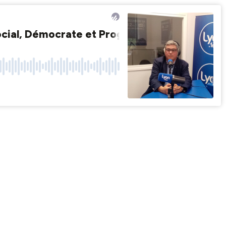
cial, Démocrate et Progressiste
Didie