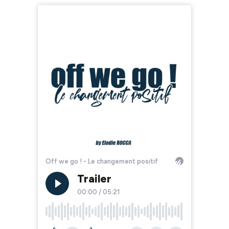
Off we go ! - Le changement positif
Trailer
00:00
/
05:21