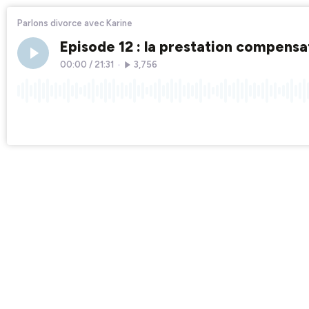
Parlons divorce avec Karine
Episode 12 : la prestation compensa
00:00
/
21:31
•
3,756
×1