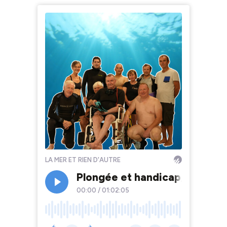
LA MER ET RIEN D'AUTRE
Plongée et handicap, la thér
00:00
/
01:02:05