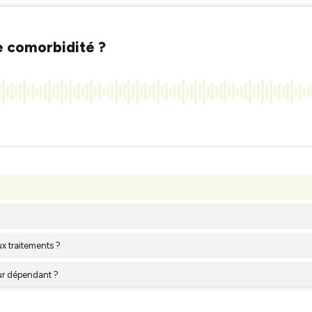
ne comorbidité ?
ux traitements ?
our dépendant ?
 (Partie 1) Ma santé, mes questions