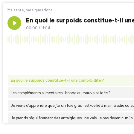
Ma santé, mes questions
En quoi le surpoids constitue-t-il u
00:00
/
11:04
×1
En quoi le surpoids constitue-t-il une comorbidité ?
Les compléments alimentaires : bonne ou mauvaise idée ?
Je viens d’apprendre que j’ai un foie gras : est-ce lié à ma maladie ou a
Je prends régulièrement des antalgiques : ne vais-je pas devenir un j
Que sait-on des facteurs génétiques dans les maladies auto-immunes ?