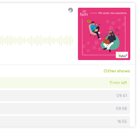
Other shows
11 min left
09:41
09:58
16:55
07:52