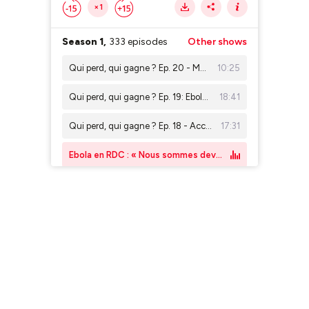
×1
Season 1,
333 episodes
Other shows
Qui perd, qui gagne ? Ep. 20 - Manono entre dans l'ère d'exploitation de son lithium : opportunité historique ou illusion ?
10:25
Qui perd, qui gagne ? Ep. 19: Ebola en Ituri, une menace sanitaire au cœur des zones minières
18:41
Qui perd, qui gagne ? Ep. 18 - Accord minier US-RDC : entre promesses et défis
17:31
Ebola en RDC : « Nous sommes devant des situations où la transmission doit être assez importante »
Qui perd, qui gagne ? Ep. 17: retour sur la pollution causée par l'exploitation minière - le cas de TFM
17:14
Qui perd, qui gagne ? Ep. 16 - Avenant 5 de l’accord Sicomines : promesses tenues ou déséquilibres persistants ?
19:47
Qui perd, qui gagne ? Ep. 15- Cobalt : la RDC à l’épreuve des quotas
16:06
Qui perd, qui gagne ? Ep. 14 : “les dégâts de la pollution des entreprises minières”
16:46
Expansions minières et délocalisations : un calvaire pour les communautés
14:47