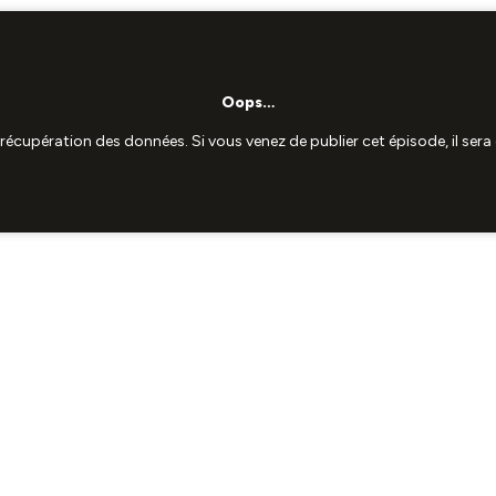
Oops…
a récupération des données. Si vous venez de publier cet épisode, il se