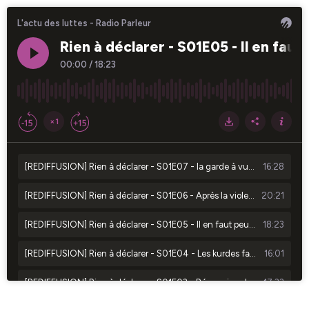
L'actu des luttes - Radio Parleur
Rien à déclarer - S01E05 - Il en faut
00:00
/
18:23
×1
[REDIFFUSION] Rien à déclarer - S01E07 - la garde à vue, une peine policière
16:28
[REDIFFUSION] Rien à déclarer - S01E06 - Après la violence policière, la violence judiciaire
20:21
[REDIFFUSION] Rien à déclarer - S01E05 - Il en faut peu pour être "terroriste"
18:23
[REDIFFUSION] Rien à déclarer - S01E04 - Les kurdes face au stigmate terroriste
16:01
[REDIFFUSION] Rien à déclarer - S01E03 - Répression de l'internationalisme au Rojava
17:33