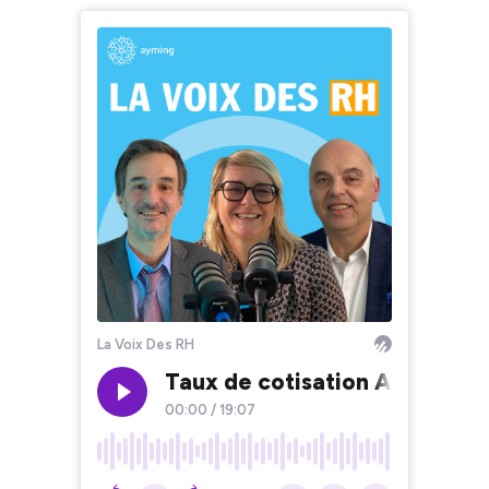
La Voix Des RH
Taux de cotisation AT/MP : le
00:00
/
19:07