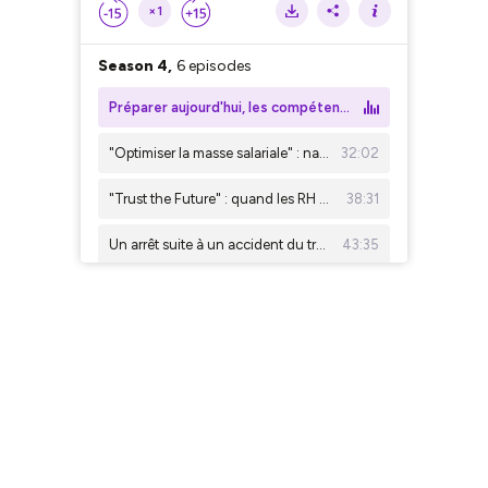
×1
Season 4,
6 episodes
Préparer aujourd'hui, les compétences de demain avec Sophie Moreau-Follenfant (DRH chez RTE ⚡)
"Optimiser la masse salariale" : naviguer dans le nouveau labyrinthe du coût du travail, avec Vincent Hagenbourger
32:02
"Trust the Future" : quand les RH co-construisent la stratégie d'un géant des télécoms, avec Vincent Lecerf (DRH, Orange)
38:31
Un arrêt suite à un accident du travail qui dure ? Voici les leviers d'action de l'employeur ! (avec Florence Bernier)
43:35
Jacques Adoue (DRH, Edenred) : générations, IA et engagement... Les nouveaux défis de la fonction RH
37:48
LFSS : RH, voici tous les changements à prévoir pour 2026 (avec Maître Yan-Eric Logeais)
36:18
Season 3,
10 episodes
RH, technologie et durabilité : les coulisses de la transformation Stellantis
26:03
Absentéisme : combien cela coûte vraiment aux entreprises ? (avec Vincent Hagenbourger)
38:42