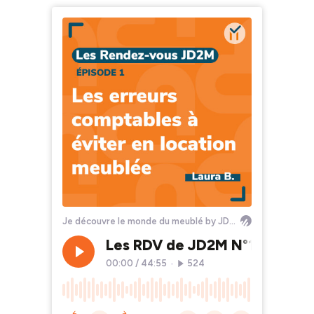
Je découvre le monde du meublé by JD2M
Les RDV de JD2M N°1 : Les er
00:00
/
44:55
•
524