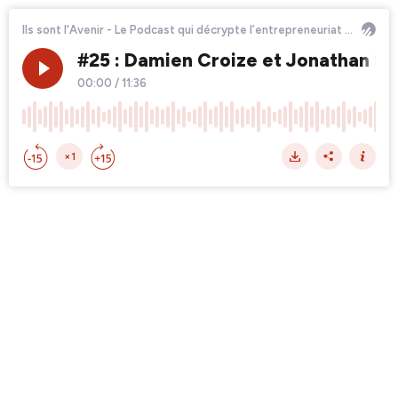
Ils sont l'Avenir - Le Podcast qui décrypte l’entrepreneuriat de proximité pour bâtir le monde de demain
#25 : Damien Croize et Jonathan Mat
00:00
/
11:36
×1