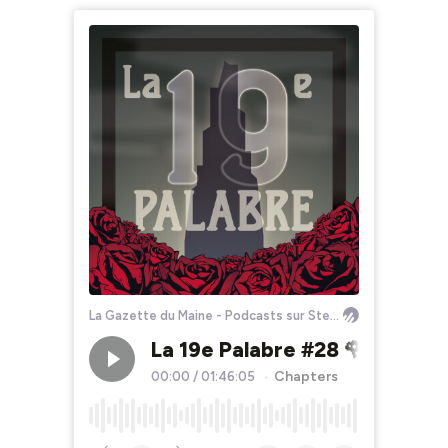
La Gazette du Maine - Podcasts sur Stephen King
La 19e Palabre #28 🌹 "Magie e
Chapters
00:00
/
01:46:05
•