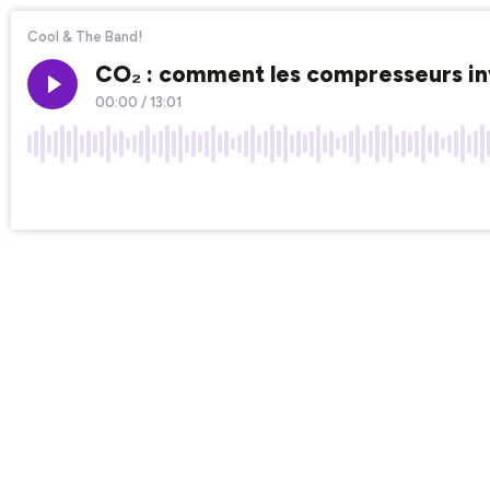
Cool & The Band!
CO₂ : comment les compresseurs inv
00:00
/
13:01
×1