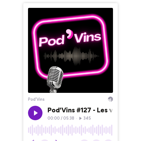
Pod'Vins
Pod'Vins #127 - Les vins de l
00:00
/
05:38
•
345