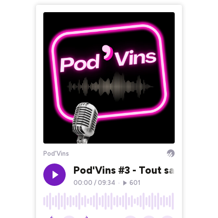
Pod'Vins
Pod'Vins #3 - Tout savoir sur l
00:00
/
09:34
•
601