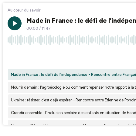
Au cœur du savoir
Made in France : le défi de l’indép
00:00
/
11:47
×1
Made in France : le défi de l’indépendance - Rencontre entre Franço
Nourrir demain : l'agroécologie ou comment repenser notre rapport à la te
Ukraine : résister, c’est déjà espérer – Rencontre entre Étienne de Ponc
Grandir ensemble : l'inclusion scolaire des enfants en situation de h
Vivre avec l'IA : redéfinir ce qui nous rend humains - Rencontre entr