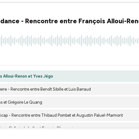
endance - Rencontre entre François Alloui-Re
is Alloui-Renon et Yves Jégo
rre - Rencontre entre Benoît Sibille et Luis Barraud
ins et Grégoire Le Quang
andicap - Rencontre entre Thibaud Pombet et Augustin Paluel-Marmont
e Diane Galbois-Lehalle et Romain Chaumais