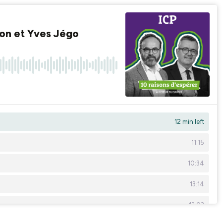
non et Yves Jégo
12 min left
11:15
10:34
13:14
13:03