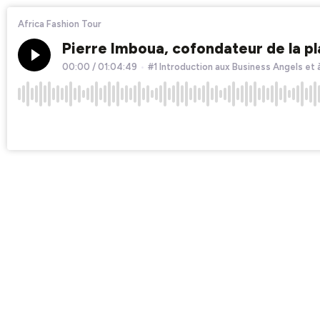
Africa Fashion Tour
Pierre Imboua, cofondateur de la 
00:00
/
01:04:49
•
#1 Introduction aux Business Angels et 
×1
Chapters