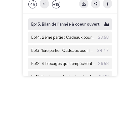
×1
Ep15. Bilan de l'année à coeur ouvert
Ep14. 2ème partie : Cadeaux pour les participants - 8€ max par personne
23:58
Ep13. 1ère partie : Cadeaux pour les participants Pour ou Contre ?
24:47
Ep12. 4 blocages qui t'empêchent de lancer ta retraite de yoga
26:58
Ep11. Vendre sa retraite et rester dans la légalité
23:12
Ep10. VOCAL / Hébergement pour ma retraite de yoga - comment faire mon choix ?
20:18
Ep9. VOCAL / Timidité & gestion du groupe, comment faire ?
21:34
Ep8. Reconversion & retraites de yoga
41:42
Ep7. Mes clients ne paieront jamais ce prix
16:06