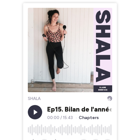
SHALA
Ep15. Bilan de l'année à coeur
Chapters
00:00
/
15:43
•