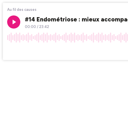
Au fil des causes
#14 Endométriose : mieux accompagn
00:00
/
23:42
×1