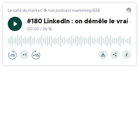
Le café du market' ☕ ton podcast marketing B2B
#180 LinkedIn : on démêle le vrai du
00:00
/
36:16
×1