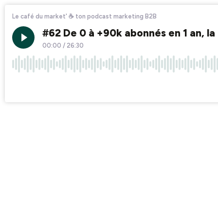
Le café du market' ☕ ton podcast marketing B2B
#62 De 0 à +90k abonnés en 1 an, la
00:00
/
26:30
×1