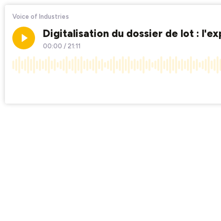
Voice of Industries
Digitalisation du dossier de lot : 
00:00
/
21:11
×1