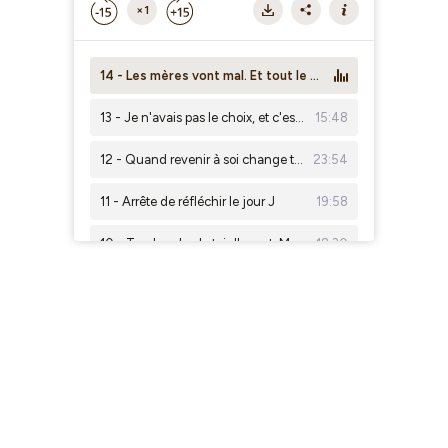
×1
14 - Les mères vont mal. Et tout le monde s'en fout.
13 - Je n'avais pas le choix, et c'est ce qui m'a sauvée
15:48
12 - Quand revenir à soi change tout
23:54
11 - Arrête de réfléchir le jour J
19:58
10 - Tu n'es plus la toi d'avant. Mais pas encore celle d'après.
18:30
9- L'erreur numéro 1 qui sabote ton accouchement
26:48
8 - Ce qu'on ne te dit pas sur le post-partum
28:13
7 - Se séparer de son bébé : c'est normal de culpabiliser (et d'avoir hâte aussi)
15:55
6 - Quand tu ne poses pas tes limites, c’est toi que tu abîmes
12:58