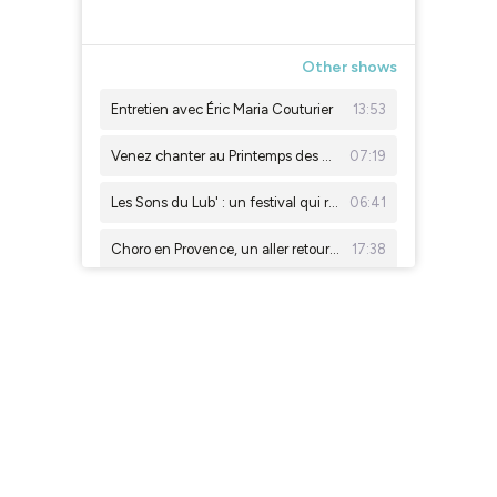
×1
Other shows
Entretien avec Éric Maria Couturier
13:53
Venez chanter au Printemps des voix 2026 !
07:19
Les Sons du Lub' : un festival qui rassemble au rythme de la musique
06:41
Choro en Provence, un aller retour entre Rio et Aix
17:38
La page des libraires - Episode 11 - ECARLATE de Christine Pawlowska & FLAMME, VOLCAN, TEMPÊTE : un portrait de Christine Pawlowska de Pie
08:58
La page des libraires - Episode 10 - MARCIE - Cati Baur
05:33
La page des libraires - Episode 9 - L’AVENTURE DE NORBERT ET MIREILLE TOUT SEUL / TOME 2 - Ryan T Higgins
05:15
La page des libraires - Episode 8 - BADJENS - Delphine Minoui
04:11
Ateliers radio à Cadenet - Caravane Sonore
04:03