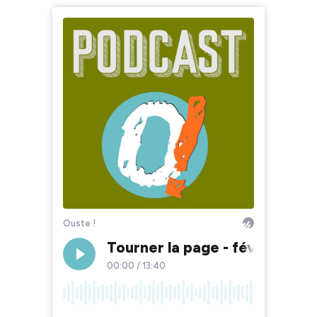
Ouste !
Tourner la page - février 202
00:00
/
13:40