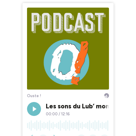
Ouste !
Les sons du Lub’ montent le s
00:00
/
12:16