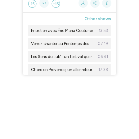
×1
Other shows
Entretien avec Éric Maria Couturier
13:53
Venez chanter au Printemps des voix 2026 !
07:19
Les Sons du Lub' : un festival qui rassemble au rythme de la musique
06:41
Choro en Provence, un aller retour entre Rio et Aix
17:38
La page des libraires - Episode 11 - ECARLATE de Christine Pawlowska & FLAMME, VOLCAN, TEMPÊTE : un portrait de Christine Pawlowska de Pie
08:58
La page des libraires - Episode 10 - MARCIE - Cati Baur
05:33
La page des libraires - Episode 9 - L’AVENTURE DE NORBERT ET MIREILLE TOUT SEUL / TOME 2 - Ryan T Higgins
05:15
La page des libraires - Episode 8 - BADJENS - Delphine Minoui
04:11
Ateliers radio à Cadenet - Caravane Sonore
04:03