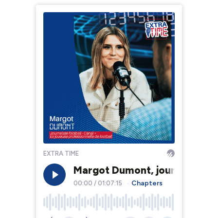
EXTRA TIME
Margot Dumont, journaliste 
Chapters
00:00
/
01:07:15
•