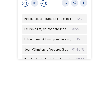
×1
Extrait [Louis Roulet] La FFL et le Tour de France : l'incroyable histoire d'amour et le phénomène des pancartes humoristiques
12:22
Louis Roulet, co-fondateur de la FFL (Fédération Française de la Lose)
01:27:50
Extrait [Jean-Christophe Verborg] Babolat et Rafael Nadal, l'incroyable partenariat qui a transformé la marque française
35:05
Jean-Christophe Verborg, Global Sports Marketing Director chez Babolat
01:40:33
Extrait [Martin Jaglin] Les ingrédients du succès de Mon Petit Prono (MPP) à l'occasion de la Coupe du Monde de la FIFA 2026
07:52
Martin Jaglin, co-fondateur de Mon Petit Prono (MPP) / Mon Petit Gazon (MPG) et Digital Growth Director LFP MEDIA
01:12:52
Extrait [Anna Leymonie] : Son arrivée chez TikTok France en 2020 en pleine période du COVID-19 et ses premières réalisations
06:10
Anna Leymonie, Head of Sports France chez TikTok
59:30
Extrait [Laura Druelle] L'échange avec Robin Deroubaix, étudiant de l'ISG Sport Business
20:09