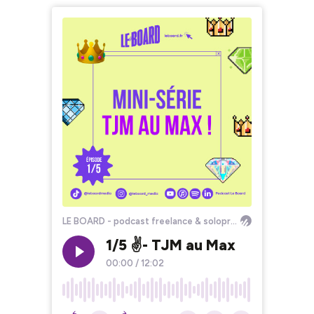
LE BOARD - podcast freelance & solopreneur : génère des revenus réguliers et augmente ta liberté d'indépendant (par Flavie Prévot)
1/5 ✌️- TJM au Max
00:00
/
12:02