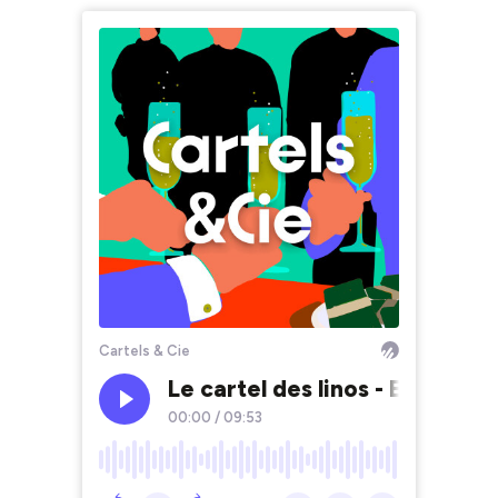
Cartels & Cie
Le cartel des linos - Episode 
00:00
/
09:53