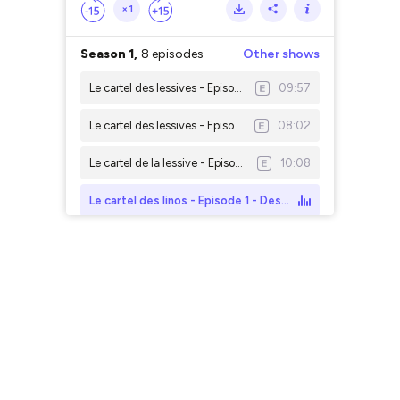
×1
Season 1,
8 episodes
Other shows
Le cartel des lessives - Episode 1 - Réunions secrètes et noms de code
09:57
Le cartel des lessives - Episode 2 - le début de la fin
08:02
Le cartel de la lessive - Episode 3 - Premier arrivé, premier blanchi
10:08
Le cartel des linos - Episode 1 - Des perquisitions fructueuses
Le cartel des linos - Episode 2 - Echanges téléphoniques secrets
07:42
Le cartel des linos - Episode 3 - Dans les mains de la justice
09:48
Le cartel des panneaux - Episode 1 - La bible du cartel
11:00
Le cartel des panneaux - Episode 2 - Flagrant délit au restaurant
11:25
Season 2,
9 episodes