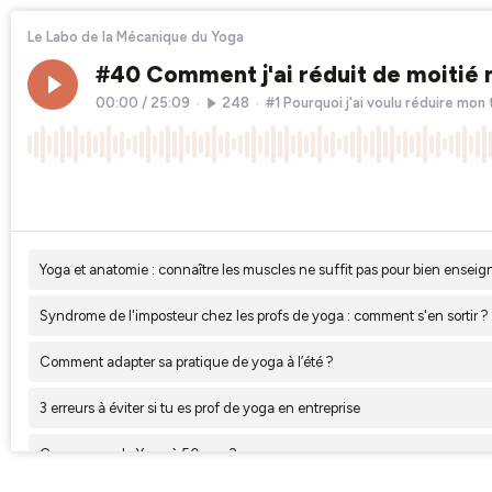
Le Labo de la Mécanique du Yoga
#40 Comment j'ai réduit de moitié 
00:00
/
25:09
•
248
•
#1 Pourquoi j'ai voulu réduire mon
×1
Chapters
Yoga et anatomie : connaître les muscles ne suffit pas pour bien enseig
Syndrome de l'imposteur chez les profs de yoga : comment s'en sortir ?
Comment adapter sa pratique de yoga à l’été ?
3 erreurs à éviter si tu es prof de yoga en entreprise
Commencer le Yoga à 50 ans ?