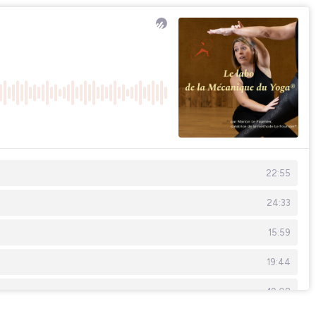
22:55
24:33
15:59
19:44
19:08